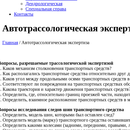
Дендрологическая
Специальная справа
Контакты
Автотрассологическая экспер
Главная
/
Автотрассологическая экспертиза
Вопросы, разрешаемые трассологической экспертизой
1. Каков механизм столкновения транспортных средств?
2. Как располагались транспортные средства относительно друг 
3. Каков угол между продольными осями транспортных средств 
4. Соответствуют ли повреждения на транспортных средствах об
5. Какова траектория и характер движения транспортных средств
6. Определить, где, относительно границ проезжей части, находи
7. Определить, взаимное расположение транспортных средств в 
Вопросы исследования следов шин транспортного средства
1. Определить, модель шин, которыми был оставлен след?
2. Определить модель (марку) транспортного средства оставивше
3. Определить какими колесами (задними, передними, правыми, 