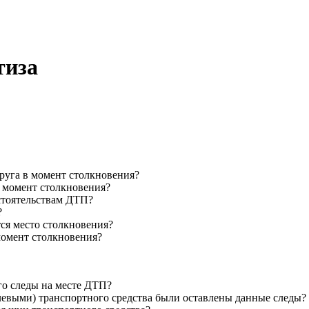
тиза
друга в момент столкновения?
в момент столкновения?
стоятельствам ДТП?
?
тся место столкновения?
момент столкновения?
го следы на месте ДТП?
левыми) транспортного средства были оставлены данные следы?