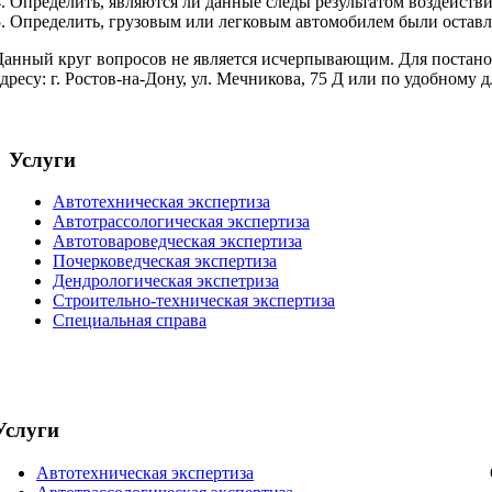
4. Определить, являются ли данные следы результатом воздейств
5. Определить, грузовым или легковым автомобилем были остав
Данный круг вопросов не является исчерпывающим. Для постанов
адресу: г. Ростов-на-Дону, ул. Мечникова, 75 Д или по удобному д
Услуги
Автотехническая экспертиза
Автотрассологическая экспертиза
Автотовароведческая экспертиза
Почерковедческая экспертиза
Дендрологическая экспетриза
Строительно-техническая экспертиза
Специальная справа
Услуги
Автотехническая экспертиза