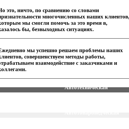
Но это, ничто, по сравнению со словами
признательности многочисленных наших клиентов
которым мы смогли помочь за это время в,
казалось бы, безвыходных ситуациях.
Ежедневно мы успешно решаем проблемы наших
клиентов, совершенствуем методы работы,
отрабатываем взаимодействие с заказчиками и
коллегами.
Автотехническая
экспертиза
Автотрассологическая
экспертиза
Автотовароведческая
экспертиза
Почерковедческая