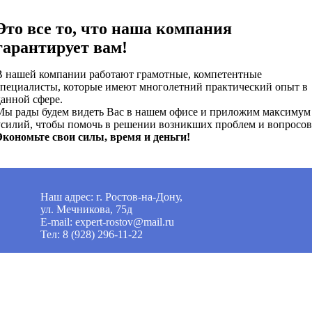
Это все то, что наша компания
гарантирует вам!
В нашей компании работают грамотные, компетентные
специалисты, которые имеют многолетний практический опыт в
данной сфере.
Мы рады будем видеть Вас в нашем офисе и приложим максимум
усилий, чтобы помочь в решении возникших проблем и вопросов
Экономьте свои силы, время и деньги!
Наш адрес: г. Ростов-на-Дону,
ул. Мечникова, 75д
E-mail: expert-rostov@mail.ru
Тел: 8 (928) 296-11-22